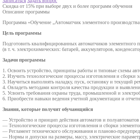
Записаться
Задать вопрос
Скидка от 15% при выборе двух и более программ обучения
Описание программы
Программа «Обучение „Автоматчик элементного производства
Цель программы
Подготовить квалифицированных автоматчиков элементного пр
(в т. ч. электрохимических: батарей, аккумуляторов, конденса
Задачи программы
1. Освоить устройство, принципы работы и типовые схемы авт
2. Изучить технологические процессы изготовления и сборки 
3. Научиться выполнять наладку, пуск, остановку и текущий р
4. Овладеть методами контроля качества продукции и выявлени
5. Усвоить требования охраны труда, промышленной и электро
6. Приобрести навыки ведения учетной документации и отчетн
Знания, которые получит обучающийся
— Устройство и принцип действия автоматов и полуавтоматов 
— Технологические процессы изготовления и сборки элементов (
— Регламент технического обслуживания и планово-предупред
— Нормы и допуски на размеры, массу, электрические параметр