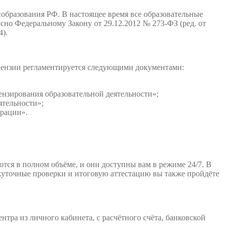
образования РФ. В настоящее время все образовательные
но Федеральному Закону от 29.12.2012 № 273-ФЗ (ред. от
4).
ицензии регламентируется следующими документами:
нзирования образовательной деятельности»;
ятельности»;
ерации».
тся в полном объёме, и они доступны вам в режиме 24/7. В
ежуточные проверки и итоговую аттестацию вы также пройдёте
тра из личного кабинета, с расчётного счёта, банковской