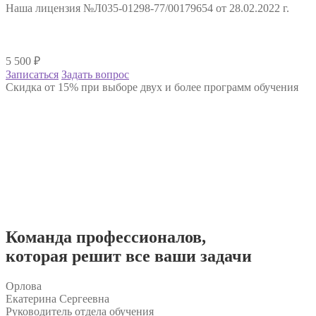
Наша лицензия №Л035-01298-77/00179654 от 28.02.2022 г.
5 500
₽
Записаться
Задать вопрос
Скидка от 15% при выборе двух и более программ обучения
Команда
профессионалов
,
которая решит все ваши задачи
Орлова
Екатерина Сергеевна
Руководитель отдела обучения