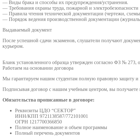
— Виды брака и способы их предупреждения/устранения.
— Требования охраны труда, пожарной и электробезопасности
— Правила чтения технической документации (чертежи, схемы
— Порядок ведения производственной документации (журналы 
Выдаваемый документ
После успешной сдачи экзаменов, слушатели получают докумен
курьером.
Бланк установленного образца утвержден согласно ФЗ № 273, о
Работаем на основании договора
Мы гарантируем нашим студентам полную правовую защиту и п
Подписывая договор с нашим учебным центром, вы получаете н
Обязательства прописанные в договоре:
Реквизиты ЦДО “СЕКТОР”
ИНН/КПП 9721138587/772101001
ОГРН 1217700366850
Полное наименование и объем программы
Полный перечень документов