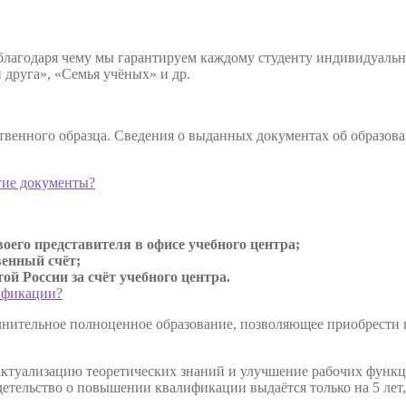
 благодаря чему мы гарантируем каждому студенту индивидуал
друга», «Семья учёных» и др.
твенного образца. Сведения о выданных документах об образов
гие документы?
оего представителя в офисе учебного центра;
венный счёт;
й России за счёт учебного центра.
ификации?
нительное полноценное образование, позволяющее приобрести но
туализацию теоретических знаний и улучшение рабочих функци
видетельство о повышении квалификации выдаётся только на 5 ле