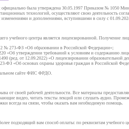
я официально была утверждена 30.05.1997 Приказом № 1050 Мин
анционных технологий, осуществляют свою деятельность соглас
с изменениями и дополнениями, вступившими в силу с 01.09.202
нашего учебного центра является лицензированной. Получение л
2012 № 273-ФЗ «Об образовании в Российской Федерации»;
220 «Об утверждении требований к условиям и содержанию лице
490 (ред. от 12.09.2022) «О лицензировании образовательной де
 323-ФЗ «Об основах охраны здоровья граждан в Российской Фед
иальном сайте ФИС ФРДО.
ыва от своей рабочей деятельности. Все материалы предоставляю
учающие видео, читать тексты лекций или слушать аудио. Пром
жки всегда на связи, чтобы оказать вам необходимую помощь.
олее подходящий вам способ оплаты: по реквизитам учебного цен