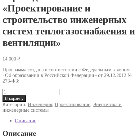
«Проектирование и
строительство инженерных
систем теплогазоснабжения и
вентиляции»
14 000
₽
Программа создана в соответствии с Федеральным законом
«Об образовании в Российской Федерации» от 29.12.2012 №
273-ФЗ;
Количество
товара
В корзину
Профессиональная
Категории:
Инженерия
,
Проектирование
,
Энергетика и
переподготовка
инженерные системы
«Проектирование
и
Описание
строительство
инженерных
Описание
систем