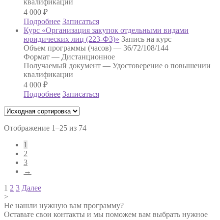
квалификации
4 000
₽
Подробнее
Записаться
Курс «Организация закупок отдельными видами
юридических лиц (223-ФЗ)»
Запись на курс
Объем программы (часов) —
36/72/108/144
Формат —
Дистанционное
Получаемый документ —
Удостоверение о повышении
квалификации
4 000
₽
Подробнее
Записаться
Отображение 1–25 из 74
1
2
3
→
Навигация
1
2
3
Далее
>
по
Не нашли нужную вам программу?
записям
Оставьте свои контакты и мы поможем вам выбрать нужное